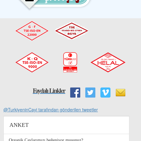
Faydalı Linkler
@TurkiyeninCayi tarafından gönderilen tweetler
ANKET
Organik Çaylarımızı beğeniyor musunuz?