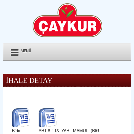
MENÜ
İHALE DETAY
Birim
SRT.8-113_YARI_MAMUL_(BIG-