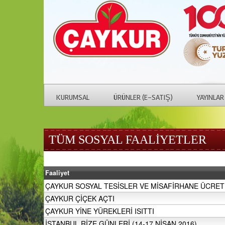
KURUMSAL
ÜRÜNLER (E-SATIŞ)
YAYINLAR
TÜM SOSYAL FAALİYETLER
Faaliyet
ÇAYKUR SOSYAL TESİSLER VE MİSAFİRHANE ÜCRET 
ÇAYKUR ÇİÇEK AÇTI
ÇAYKUR YİNE YÜREKLERİ ISITTI
İSTANBUL RİZE GÜNLERİ (14-17 NİSAN 2016)