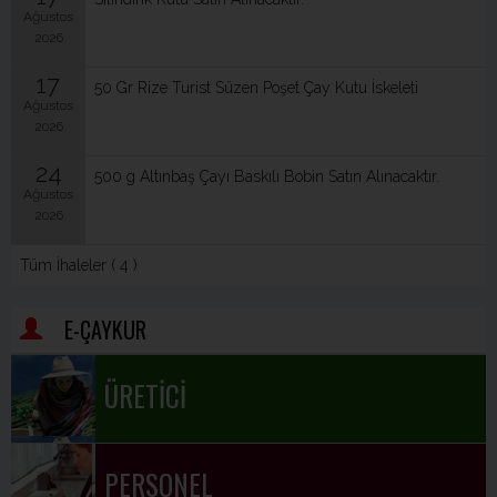
Ağustos
2026
17
50 Gr Rize Turist Süzen Poşet Çay Kutu İskeleti
Ağustos
2026
24
500 g Altınbaş Çayı Baskılı Bobin Satın Alınacaktır.
Ağustos
2026
Tüm İhaleler ( 4 )
E-ÇAYKUR
ÜRETİCİ
PERSONEL