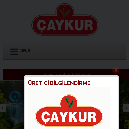
MENÜ
www.caykursatis.com
ÜRETİCİ BİLGİLENDİRME