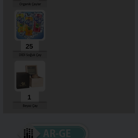
25
1
Tesekkülümüzce baslatılmıs olan Hayde Çaya Bakalım
kampanyası kapsamında hazırlanan afislere ulasmak için detaya