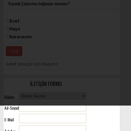
Organik Çaylarımızı beğeniyor musunuz?
Evet
Hayır
Kararsızım
Anket sonuçları için tıklayınız
İLETİŞİM FORMU
Bölüm
Ad-Soyad
E-Mail