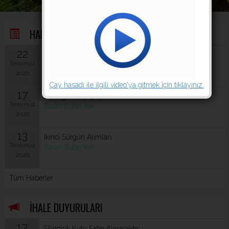
HABERLER
22
ÇAYKUR Genel Müdürü Yusuf Ziya Alim'den MSB T...
Temmuz
Bizden Haberler
2026
Çay hasadı ile ilgili video'ya gitmek için tıklayınız.
17
2. Sürgün Yaş Çay Alımları
Temmuz
Basın Bültenleri
2026
13
İkinci Sürgün Alımları
Temmuz
Basın Bültenleri
2026
Tüm Haberler
İHALE DUYURULARI
17
Silindirik Kutu Satın Alınacaktır.