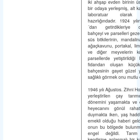
iki ahşap evden birinin üs
bir odaya yerleşmiş, alt k
laboratuar olarak 
hazırlığındadır. 1924 yı
´dan getirdikleriye o
bahçeyi ve parselleri gezer
süs bitkilerinin, mandalin
ağaçkavunu, portakal, l
ve diğer meyvelerin k
parsellerde yetiştirildiği
fidandan oluşan küçü
bahçesinin gayet güzel 
sağlıklı görmek onu mutlu e
1946 yılı Ağustos. Zihni H
yerleştirilen çay tarım
dönemini yaşamakta ve 
heyecanını gönül rahatl
duymakta iken, yaş hadd
emekli olduğu haberi geldi
onun bu bölgede bulunma
engel değildi. Tarım 
kendisine anlaşmalı bir k