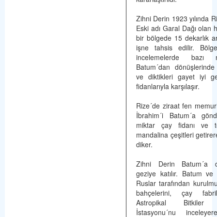
Zihni Derin 1923 yılında Ri
Eski adı Garal Dağı olan h
bir bölgede 15 dekarlık ar
işne tahsis edilir. Bölg
incelemelerde bazı me
Batum´dan dönüşlerinde g
ve diktikleri gayet iyi g
fidanlarıyla karşılaşır.
Rize´de ziraat fen memu
İbrahim´i Batum´a gönd
miktar çay fidanı ve 
mandalina çeşitleri getirer
diker.
Zihni Derin Batum´a d
geziye katılır. Batum ve
Ruslar tarafından kurulm
bahçelerini, çay fabr
Astropikal Bitkiler 
İstasyonu´nu inceleyer