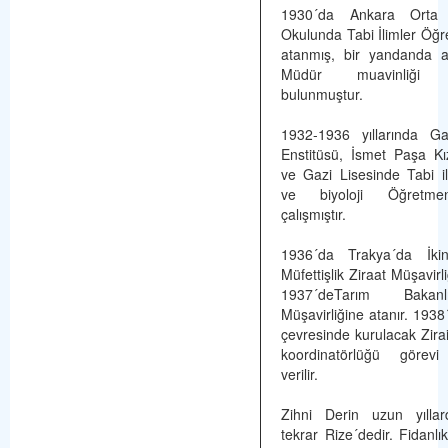
1930´da Ankara Orta
Okulunda Tabi İlimler Öğr
atanmış, bir yandanda a
Müdür muavinliği g
bulunmuştur.
1932-1936 yıllarında Ga
Enstitüsü, İsmet Paşa Kı
ve Gazi Lisesinde Tabi ili
ve biyoloji Öğretme
çalışmıştır.
1936´da Trakya´da İki
Müfettişlik Ziraat Müşavirli
1937´deTarım Bakan
Müşavirliğine atanır. 1938
çevresinde kurulacak Zirai
koordinatörlüğü görevi
verilir.
Zihni Derin uzun yılla
tekrar Rize´dedir. Fidanlı