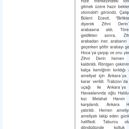
Rize merkezindeki tör
gitmek üzere hazır bekler
otomobil'i göründü. Çal
Bülent Ecevit, "Birlikt
diyerek Zihni Derin´
arabasına aldı. Tör
geldikten sonra, Zi
arabadan iner, arabanın
geçerken şöför arabayı ge
Hoca´ya çarpıp ve onu ye
Zihni Derin hemen h
kaldırıldı. Röntgen çekimi
kalça kemiğinin kırıldığı 
ameliyat için Ankara´ya
karar verildi. Trabzon´d
uçağı ile Ankara´ya ul
Havaalanında oğlu Haldu
kızı Melahat Hanım t
karşılandı. Ankara Ha
yatırıldı. Hemen ameliy
ameliyatı takip eden günle
hafifledi. Taburcu o
döndüğünde koltuk