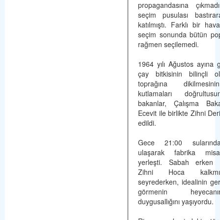
propagandasına çıkmad
seçim pusulası bastıra
katılmıştı. Farklı bir hav
seçim sonunda bütün pop
rağmen seçilemedi.
1964 yılı Ağustos ayına g
çay bitkisinin bilinçli 
toprağına dikilmesini
kutlamaları doğrultus
bakanlar, Çalışma Bak
Ecevit ile birlikte Zihni De
edildi.
Gece 21:00 sularınd
ulaşarak fabrika misaf
yerleşti. Sabah erken s
Zihni Hoca kalkmı
seyrederken, idealinin ger
görmenin heyeca
duygusallığını yaşıyordu.