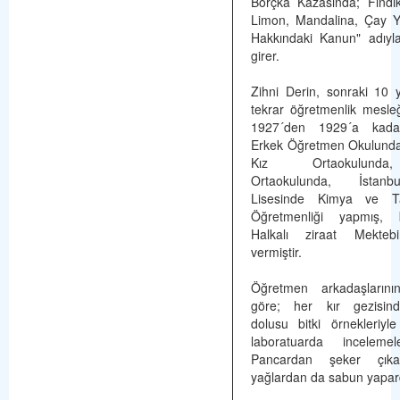
Borçka Kazasında; Fındık
Limon, Mandalina, Çay Yet
Hakkındaki Kanun" adıyl
girer.
Zihni Derin, sonraki 10 
tekrar öğretmenlik mesle
1927´den 1929´a kadar
Erkek Öğretmen Okulunda
Kız Ortaokulund
Ortaokulunda, İstan
Lisesinde Kimya ve Ta
Öğretmenliği yapmış,
Halkalı ziraat Mekteb
vermiştir.
Öğretmen arkadaşlarının
göre; her kır gezisin
dolusu bitki örnekleriy
laboratuarda inceleme
Pancardan şeker çıkarı
yağlardan da sabun yapar