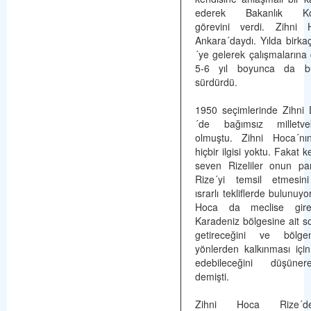
ederek Bakanlık Koo
görevini verdi. Zihni 
Ankara´daydı. Yılda birka
´ye gelerek çalışmalarına 
5-6 yıl boyunca da bu
sürdürdü.
1950 seçimlerinde Zihni 
´de bağımsız milletve
olmuştu. Zihni Hoca´nın
hiçbir ilgisi yoktu. Fakat k
seven Rizeliler onun pa
Rize´yi temsil etmesini
ısrarlı tekliflerde bulunuyo
Hoca da meclise gir
Karadeniz bölgesine ait so
getireceğini ve bölgen
yönlerden kalkınması içi
edebileceğini düşüner
demişti.
Zihni Hoca Rize´