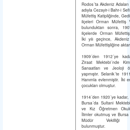
Rodos´ta Akdeniz Adaları
adıyla Cezayir-i Bahr-i Sefi
Müfettiş Katipliğinde, Ged
ilçeleri Orman Müfettiş 
bulunduktan sonra, 19
ilçelerde Orman Müfettiş
İki yılı geçince, Akdeniz 
Orman Müfettişliğine aktarı
1909´den 1912´ye kada
Ziraat Mektebi´nde Kim
Sanaatları ve Jeoloji ö
yapmıştır. Selanik´te 19
Hanımla evlenmiştir. İki e
çocukları olmuştur.
1914´den 1920´ye kadar, 
Bursa´da Sultani Mekteb
ve Kız Öğretmen Okul
İlimler okutmuş ve Bursa M
Müdür Vekilliği g
bulunmuştur.