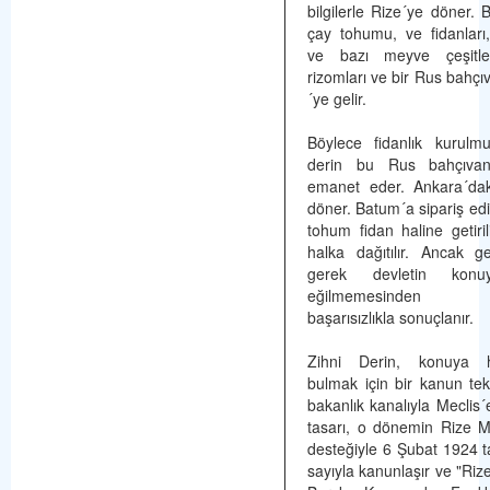
bilgilerle Rize´ye döner. 
çay tohumu, ve fidanları
ve bazı meyve çeşitle
rizomları ve bir Rus bahçıv
´ye gelir.
Böylece fidanlık kurulmu
derin bu Rus bahçıvana
emanet eder. Ankara´dak
döner. Batum´a sipariş edi
tohum fidan haline getiril
halka dağıtılır. Ancak g
gerek devletin konu
eğilmemesinden t
başarısızlıkla sonuçlanır.
Zihni Derin, konuya h
bulmak için bir kanun tekli
bakanlık kanalıyla Meclis´
tasarı, o dönemin Rize M
desteğiyle 6 Şubat 1924 t
sayıyla kanunlaşır ve "Rize 