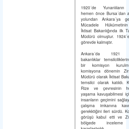
1920´de Yunanlıların 
hemen önce Bursa´dan ay
yolundan Ankara´ya gel
Mücadele Hükümetini
İktisat Bakanlığında ilk 
Müdürü olmuştur. 1924´
görevde kalmıştır.
Ankara´da 1921 N
bakanlıklar temsilciliklerin
bir komisyon kurulm
komisyona dönemin Zir
Müdürü olarak İktisat Baka
temsilci olarak katıldı.
Rize ve çevresinin hu
yaşama kavuşabilmesi içi
insanların geçimini sağla
çalışma imkanına kavu
gerekktiğini ileri sürdü. 
görüşü kabul etti ve Zi
bölgede inceleme
kararlaştırıldı.