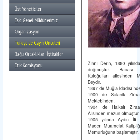
Üst Yöneticiler
Eski Genel Müdürlerimiz
Organizasyon
Türkiye'de Çayın Öncüleri
Bağlı Ortaklıklar -İştirakler
Zihni Derin, 1880 yılın
Etik Komisyonu
doğmuştur. Babası M
Kuloğulları ailesinden 
Beydir.
1897´de Muğla İdadisi´nd
1900 de Selanik Ziraa
Mektebinden,
1904 de Halkalı Ziraa
Alisinden mezun olmuştur
1905 yılında Aydın İl
Maden Muamelat Katipliği
Memurluğuna başlamıştır.