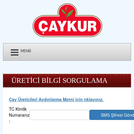
MENÜ
ÜRETİCİ BİLGİ SORGULAMA
Çay Üreticileri Aydınlatma Metni için tıklayınız.
TC Kimlik
Numaranız
: