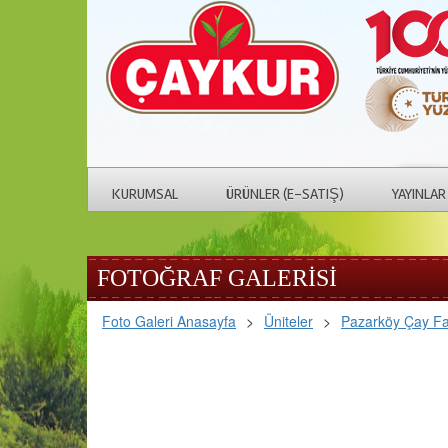
KURUMSAL
ÜRÜNLER (E-SATIŞ)
YAYINLAR
FOTOĞRAF GALERİSİ
Foto Galeri Anasayfa
>
Üniteler
>
Pazarköy Çay Fa