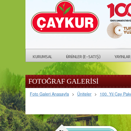
KURUMSAL
ÜRÜNLER (E-SATIŞ)
YAYINLAR
FOTOĞRAF GALERİSİ
Foto Galeri Anasayfa
>
Üniteler
>
100. Yıl Çay Pak